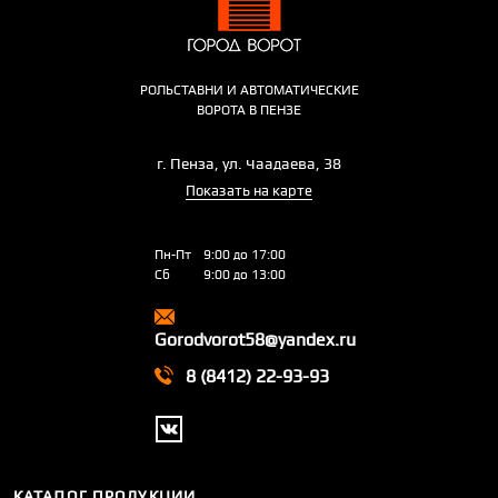
РОЛЬСТАВНИ И АВТОМАТИЧЕСКИЕ
ВОРОТА В ПЕНЗЕ
г. Пенза, ул. Чаадаева, 38
Показать на карте
Пн-Пт
9:00 до 17:00
Сб
9:00 до 13:00
Gorodvorot58@yandex.ru
8 (8412) 22-93-93
КАТАЛОГ ПРОДУКЦИИ