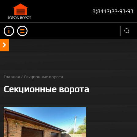
8(8412)22-93-93
Инфо
Меню
СТРОКА НАВИГАЦИИ
Главная
Секционные ворота
Секционные ворота