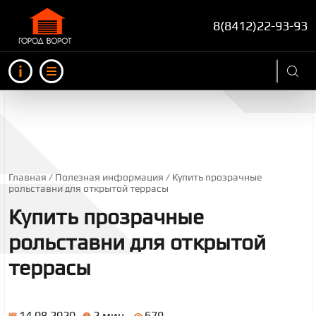
8(8412)22-93-93
Инфо
Меню
СТРОКА НАВИГАЦИИ
Главная
Полезная информация
Купить прозрачные
рольставни для открытой террасы
Купить прозрачные
рольставни для открытой
террасы
14.08.2020
2 мин.
679